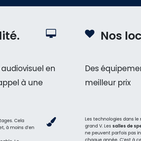
bilité.
Nos loc
 audiovisuel en
Des équipement
 appel à une
meilleur prix
Les technologies dans le 
tages. Cela
grand V. Les
salles de sp
et, à moins d’en
ne peuvent parfois pas in
chaque année. C’est à c