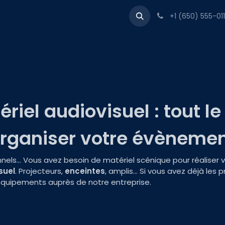
actez-nous
Catalogue
Rendez-vous
+1 (650) 555-011
riel audiovisuel : tout l
rganiser votre évèneme
onnels… Vous avez besoin de matériel scénique pour réalise
suel
. Projecteurs,
enceintes
, amplis… Si vous avez déjà les p
équipements auprès de notre entreprise.